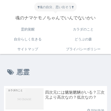
❣️魂の自分、思い出そう❣️
魂のナマケモノちゃんでいんでないかい
霊的覚醒
カラダのこと
自分らしく生きる
どうぶの森
サイトマップ
プライバシーポリシー
悪霊
カラダのこと
四次元には魑魅魍魎がいる？三次
元より高次なの？低次なの？
2024.09.06