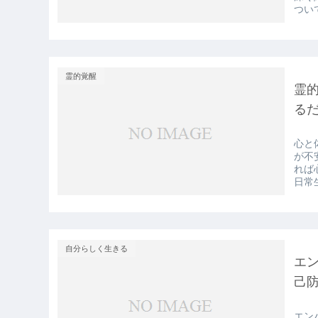
つい
霊的覚醒
霊
る
心と
が不
れば
日常
自分らしく生きる
エ
己
エン