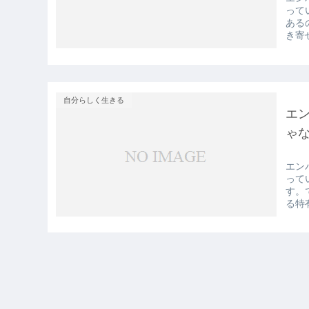
って
ある
き寄
自分らしく生きる
エ
ゃ
エン
って
す。
る特