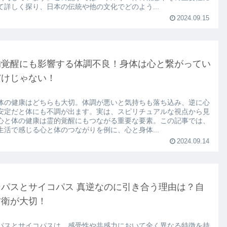
て詳しく探り、日本の伝統や他の文化でどのよう...
2024.09.15
的覚醒にも影響する体調不良！身体は心と繋がってい
だけじゃない！
体の健康はどちらも大切。体調が悪いと気持ちも落ち込み、逆に心
安定だと体にも不調が出ます。実は、スピリチュアルな視点から見
心と体の健康は霊的覚醒にもつながる重要な要素。この記事では、
生活で感じる心と体のつながりを例に、心と身体...
2024.09.14
ンパスとサイコパス 真逆なのに引き合う理由は？自
防衛が大切！
パスとサイコパスは、感受性や共感力において全く異なる特徴を持