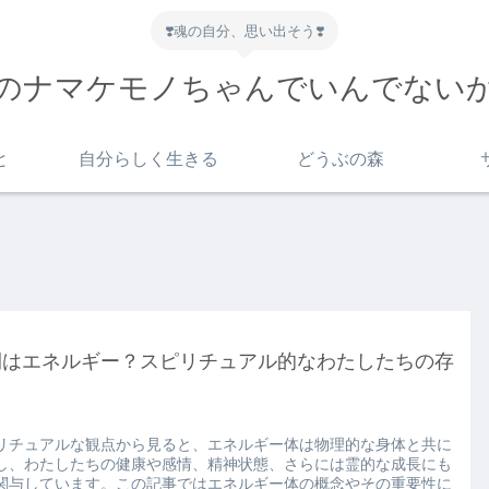
❣️魂の自分、思い出そう❣️
のナマケモノちゃんでいんでない
と
自分らしく生きる
どうぶの森
間はエネルギー？スピリチュアル的なわたしたちの存
！
リチュアルな観点から見ると、エネルギー体は物理的な身体と共に
し、わたしたちの健康や感情、精神状態、さらには霊的な成長にも
関与しています。この記事ではエネルギー体の概念やその重要性に