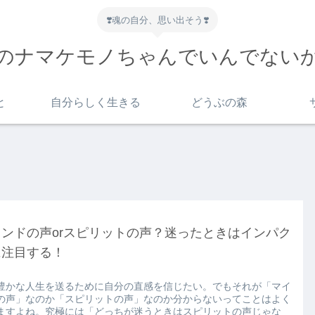
❣️魂の自分、思い出そう❣️
のナマケモノちゃんでいんでない
と
自分らしく生きる
どうぶの森
インドの声orスピリットの声？迷ったときはインパク
に注目する！
豊かな人生を送るために自分の直感を信じたい。でもそれが「マイ
の声」なのか「スピリットの声」なのか分からないってことはよく
ますよね。究極には「どっちが迷うときはスピリットの声じゃな