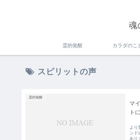
魂
霊的覚醒
カラダのこ
スピリットの声
霊的覚醒
マ
ト
より
ンド
あり