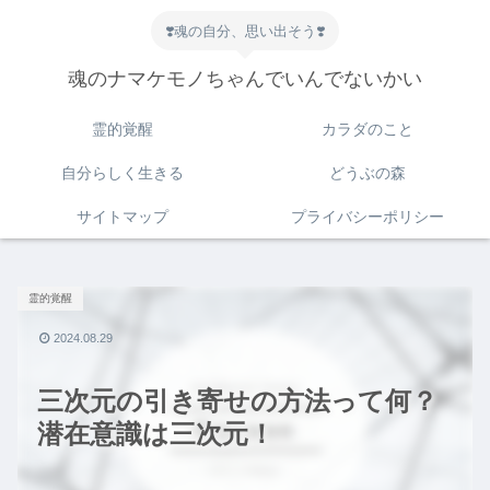
❣️魂の自分、思い出そう❣️
魂のナマケモノちゃんでいんでないかい
霊的覚醒
カラダのこと
自分らしく生きる
どうぶの森
サイトマップ
プライバシーポリシー
霊的覚醒
2024.08.29
三次元の引き寄せの方法って何？
潜在意識は三次元！