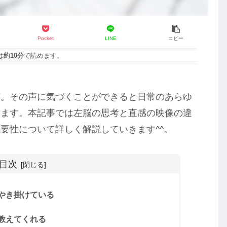
Pocket
LINE
コピー
は
約10分
で読めます。
声。その声に気づくことができると日常のあらゆ
きます。本記事では左脳の思考と直感の映像の違
要性について詳しく解説していきます^^。
目次
やき掛けている
教えてくれる