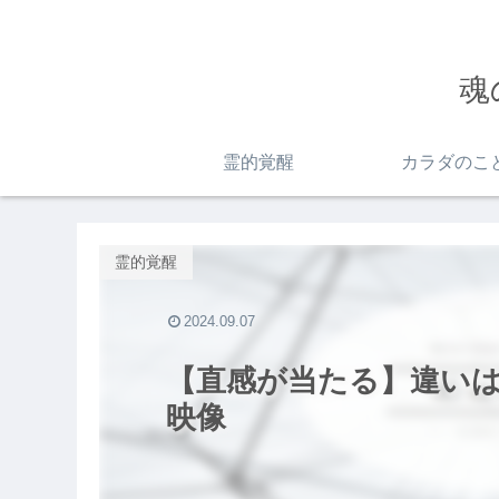
魂
霊的覚醒
カラダのこ
霊的覚醒
2024.09.07
【直感が当たる】違いは
映像