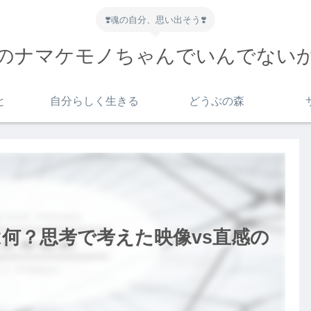
❣️魂の自分、思い出そう❣️
のナマケモノちゃんでいんでない
と
自分らしく生きる
どうぶの森
何？思考で考えた映像vs直感の